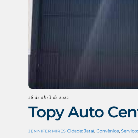
26 de abril de 2022
Topy Auto Cen
Cidade: Jataí
,
Convênios
,
Serviço
JENNIFER MIRES