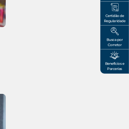
Certidão de
Regularidade
Busca por
Corretor
Benefícios e
Parcerias