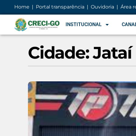
conteúdo
Home
|
Portal transparência
|
Ouvidoria
|
Área r
INSTITUCIONAL
CANAL
Cidade: Jataí