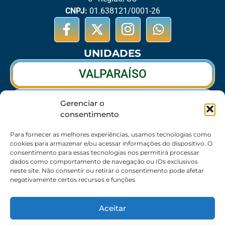
CNPJ:
01.638121/0001-26
UNIDADES
VALPARAÍSO
RIO VERDE
Gerenciar o
consentimento
CALDAS NOVAS
Para fornecer as melhores experiências, usamos tecnologias como
cookies para armazenar e/ou acessar informações do dispositivo. O
consentimento para essas tecnologias nos permitirá processar
dados como comportamento de navegação ou IDs exclusivos
SEDE
neste site. Não consentir ou retirar o consentimento pode afetar
negativamente certos recursos e funções.
62 3095-6530 / 62 3236-7350 / 62 99643-1994
(Somente WhatsApp)
Aceitar
Atendimento:
8:30h às 17:30h