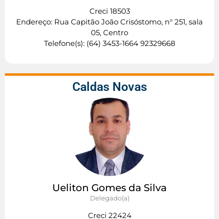
Creci 18503
Endereço: Rua Capitão João Crisóstomo, n° 251, sala
05, Centro
Telefone(s): (64) 3453-1664 92329668
Caldas Novas
Ueliton Gomes da Silva
Delegado(a)
Creci 22424