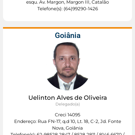
esqu. Av. Margon, Margon III, Catalão
Telefone(s): (64)99290-1426
Goiânia
Uelinton Alves de Oliveira
Delegado(a)
Creci 14095
Endereço: Rua FN-17, q.d 10, Lt. 18, C-2, Jd. Fonte
Nova, Goiânia
Telefone(s): 62-98528 2847 / 8528 2811 / 8146 6670 /