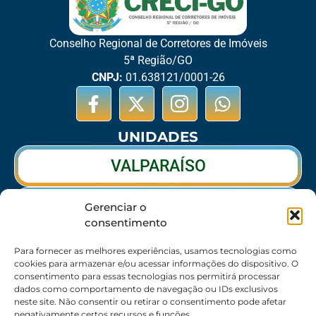
Conselho Regional de Corretores de Imóveis
5ª Região/GO
CNPJ:
01.638121/0001-26
UNIDADES
VALPARAÍSO
RIO VERDE
Gerenciar o
consentimento
CALDAS NOVAS
Para fornecer as melhores experiências, usamos tecnologias como
cookies para armazenar e/ou acessar informações do dispositivo. O
consentimento para essas tecnologias nos permitirá processar
dados como comportamento de navegação ou IDs exclusivos
SEDE
neste site. Não consentir ou retirar o consentimento pode afetar
negativamente certos recursos e funções.