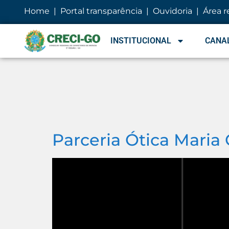
conteúdo
Home
|
Portal transparência
|
Ouvidoria
|
Área r
INSTITUCIONAL
CANAL
Parceria Ótica Maria