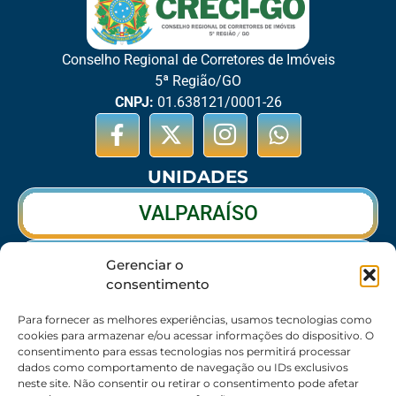
Conselho Regional de Corretores de Imóveis
5ª Região/GO
CNPJ:
01.638121/0001-26
UNIDADES
VALPARAÍSO
RIO VERDE
Gerenciar o
consentimento
CALDAS NOVAS
Para fornecer as melhores experiências, usamos tecnologias como
cookies para armazenar e/ou acessar informações do dispositivo. O
consentimento para essas tecnologias nos permitirá processar
dados como comportamento de navegação ou IDs exclusivos
SEDE
neste site. Não consentir ou retirar o consentimento pode afetar