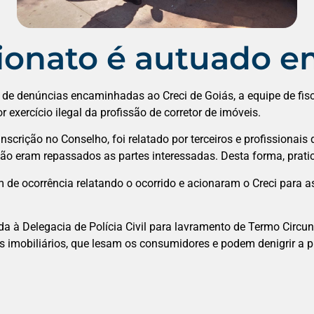
lionato é autuado e
o de denúncias encaminhadas ao Creci de Goiás, a equipe de fisc
exercício ilegal da profissão de corretor de imóveis.
nscrição no Conselho, foi relatado por terceiros e profissionais
e não eram repassados as partes interessadas. Desta forma, prati
im de ocorrência relatando o ocorrido e acionaram o Creci para
da à Delegacia de Polícia Civil para lavramento de Termo Circu
pes imobiliários, que lesam os consumidores e podem denigrir a p