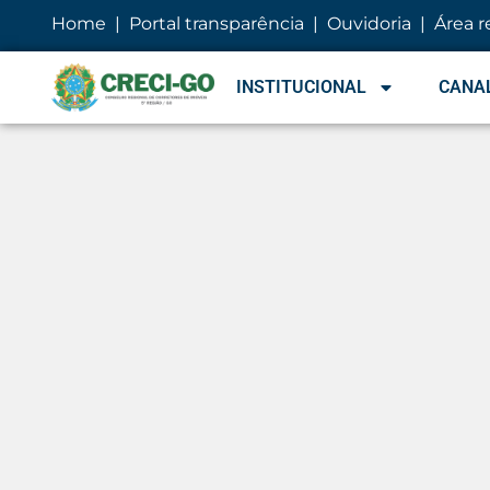
Home
|
Portal transparência
|
Ouvidoria
|
Área r
INSTITUCIONAL
CANAL