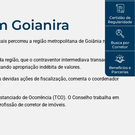
Certidão de
m Goianira
Regularidade
ais percorreu a região metropolitana de Goiânia na
Busca por
Corretor
 da região, que o contraventor intermediava transações
cando apropriação indébita de valores.
Benefícios e
Parcerias
 as devidas ações de fiscalização, comenta o coordenador
nstanciado de Ocorrência (TCO). O Conselho trabalha em
rofissão de corretor de imóveis.