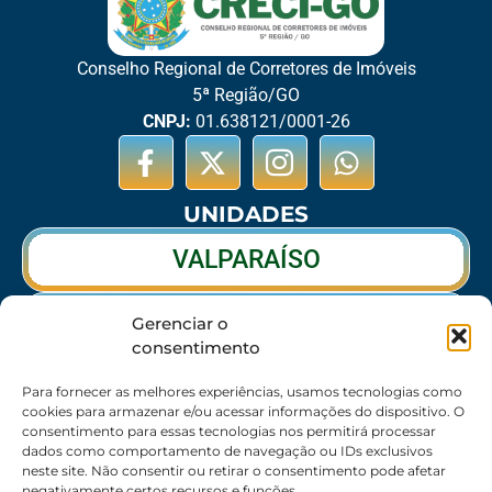
Conselho Regional de Corretores de Imóveis
5ª Região/GO
CNPJ:
01.638121/0001-26
UNIDADES
VALPARAÍSO
RIO VERDE
Gerenciar o
consentimento
CALDAS NOVAS
Para fornecer as melhores experiências, usamos tecnologias como
cookies para armazenar e/ou acessar informações do dispositivo. O
consentimento para essas tecnologias nos permitirá processar
dados como comportamento de navegação ou IDs exclusivos
SEDE
neste site. Não consentir ou retirar o consentimento pode afetar
negativamente certos recursos e funções.