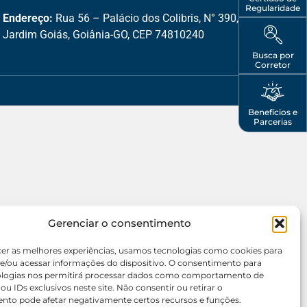
Regularidade
Endereço:
Rua 56 – Palácio dos Colibris, N° 390,
Jardim Goiás, Goiânia-GO, CEP 74810240
Busca por
Corretor
Benefícios e
Parcerias
Gerenciar o consentimento
cer as melhores experiências, usamos tecnologias como cookies para
e/ou acessar informações do dispositivo. O consentimento para
ologias nos permitirá processar dados como comportamento de
u IDs exclusivos neste site. Não consentir ou retirar o
nto pode afetar negativamente certos recursos e funções.