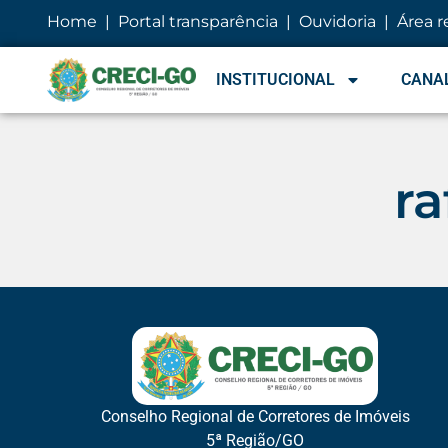
conteúdo
Home
|
Portal transparência
|
Ouvidoria
|
Área r
INSTITUCIONAL
CANAL
ra
Conselho Regional de Corretores de Imóveis
5ª Região/GO