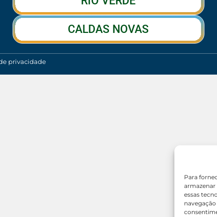
RIO VERDE
CALDAS NOVAS
 de privacidade
Para forne
armazenar 
essas tecn
navegação o
consentime