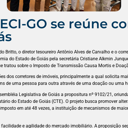
ECI-GO se reúne co
ás
do Britto, o diretor tesoureiro Antônio Alves de Carvalho e o 
mia do Estado de Goiás pela secretária Cristiane Alkmin Junque
que tratou sobre o Imposto de Transmissão Causa Mortis e Doaç
ções dos corretores de imóveis, principalmente a qual solicita m
ens de uma pessoa para outra através de uma doação ou uma h
sembléia Legislativa de Goiás a propositura nº 9102/21, oriunda
butário do Estado de Goiás (CTE). O projeto busca promover alt
 imposto em até 48 vezes, a instituição de mecanismos de maio
acilidade e agilidade do mercado imobiliário. A proposição seg