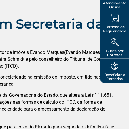
Atendimento
Online
m Secretaria da
Certidão de
Regularidade
Busca por
corretor de imóveis Evando Marques(Evando Marques
Corretor
ira Schmidt e pelo conselheiro do Tribunal de Contas do
ão (ITCD).
Benefícios e
aior celeridade na emissão do imposto, emitido nas
Parcerias
erança.
 da Governadoria do Estado, que altera a Lei n° 11.651,
erações nas formas de cálculo do ITCD, da forma de
r celeridade para o processamento da declaração do
ue para crivo do Plenário para segunda e definitiva fase