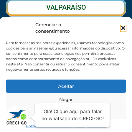
VALPARAÍSO
RIO VERDE
Gerenciar o
consentimento
CALDAS NOVAS
Para fornecer as melhores experiências, usamos tecnologias como
cookies para armazenar e/ou acessar informações do dispositivo. O
consentimento para essas tecnologias nos permitirá processar
dados como comportamento de navegação ou IDs exclusivos
SEDE
neste site. Não consentir ou retirar o consentimento pode afetar
negativamente certos recursos e funções.
62 3095-6530 / 62 3236-7350 / 62 99643-1994
(Somente WhatsApp)
Aceitar
Atendimento:
8:30h às 17:30h
Endereço:
Rua 56 – Palácio dos Colibris, N° 390,
Negar
Jardim Goiás, Goiânia-GO, CEP 74810240
Ver preferências
© 2026 Todos os direitos reservados | Mantido
Política de
por i2Br
privacidade
Política de Cookies
Declaração de privacidade