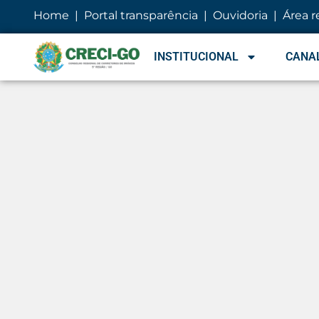
Home
|
Portal transparência
|
Ouvidoria
|
Área r
INSTITUCIONAL
CANAL