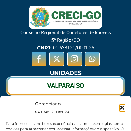
Conselho Regional de Corretores de Imóveis
5ª Região/GO
CNPJ:
01.638121/0001-26
UNIDADES
VALPARAÍSO
Gerenciar o
RIO VERDE
consentimento
CALDAS NOVAS
Para fornecer as melhores experiências, usamos tecnologias como
cookies para armazenar e/ou acessar informações do dispositivo. O