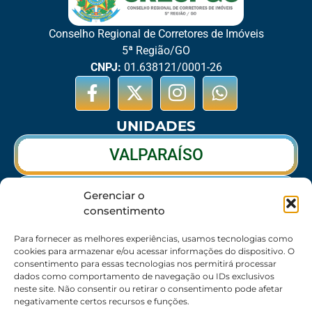
Conselho Regional de Corretores de Imóveis
5ª Região/GO
CNPJ:
01.638121/0001-26
UNIDADES
VALPARAÍSO
RIO VERDE
Gerenciar o
consentimento
CALDAS NOVAS
Para fornecer as melhores experiências, usamos tecnologias como
cookies para armazenar e/ou acessar informações do dispositivo. O
consentimento para essas tecnologias nos permitirá processar
dados como comportamento de navegação ou IDs exclusivos
SEDE
neste site. Não consentir ou retirar o consentimento pode afetar
negativamente certos recursos e funções.
62 3095-6530 / 62 3236-7350 / 62 99643-1994