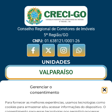
Conselho Regional de Corretores de Imóveis
5ª Região/GO
CNPJ:
01.638121/0001-26
UNIDADES
VALPARAÍSO
RIO VERDE
Gerenciar o
consentimento
CALDAS NOVAS
Para fornecer as melhores experiências, usamos tecnologias como
cookies para armazenar e/ou acessar informações do dispositivo. O
consentimento para essas tecnologias nos permitirá processar