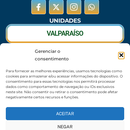
UNIDADES
VALPARAÍSO
Gerenciar o
RIO VERDE
consentimento
CALDAS NOVAS
Para fornecer as melhores experiências, usamos tecnologias como
cookies para armazenar e/ou acessar informações do dispositivo. O
consentimento para essas tecnologias nos permitirá processar
dados como comportamento de navegação ou IDs exclusivos
neste site. Não consentir ou retirar o consentimento pode afetar
SEDE
negativamente certos recursos e funções.
62 3095-6530 / 62 3236-7350 / 62 99643-1994
(Somente WhatsApp)
ACEITAR
Atendimento:
8:30h às 17:30h
NEGAR
Endereço:
Rua 56 – Palácio dos Colibris, N° 390,