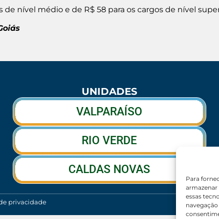
s de nível médio e de R$ 58 para os cargos de nível super
Goiás
UNIDADES
VALPARAÍSO
RIO VERDE
CALDAS NOVAS
Para forne
armazenar 
essas tecn
 de privacidade
navegação o
consentime