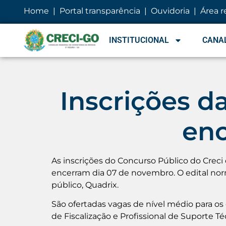
conteúdo
Home
|
Portal transparência
|
Ouvidoria
|
Área r
INSTITUCIONAL
CANAL
Inscrições d
en
As inscrições do Concurso Público do Creci
encerram dia 07 de novembro. O edital norm
público, Quadrix.
São ofertadas vagas de nível médio para os 
de Fiscalização e Profissional de Suporte 