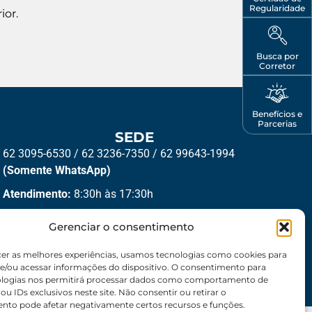
Regularidade
ior.
Busca por
Corretor
Benefícios e
Parcerias
SEDE
62 3095-6530 / 62 3236-7350 / 62 99643-1994
(Somente WhatsApp)
Atendimento:
8:30h às 17:30h
Endereço:
Rua 56 – Palácio dos Colibris, N° 390,
Gerenciar o consentimento
Jardim Goiás, Goiânia-GO, CEP 74810240
cer as melhores experiências, usamos tecnologias como cookies para
e/ou acessar informações do dispositivo. O consentimento para
ologias nos permitirá processar dados como comportamento de
u IDs exclusivos neste site. Não consentir ou retirar o
nto pode afetar negativamente certos recursos e funções.