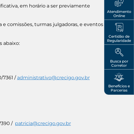
ficativa, em horário a ser previamente
Atendimento
Online
ia e comissões, turmas julgadoras, e eventos
Certidão de
Regularidade
s abaixo:
Busca por
Corretor
0/7361 /
administrativo@crecigo.gov.br
Benefícios e
Parcerias
7390 /
patricia@crecigo.gov.br