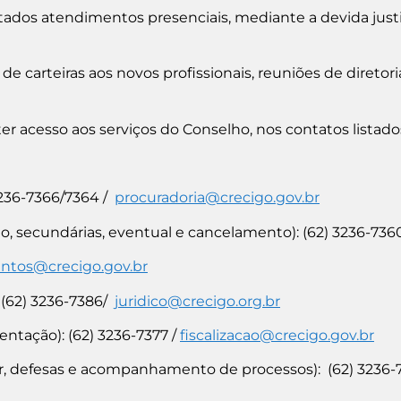
itados atendimentos presenciais, mediante a devida justi
e carteiras aos novos profissionais, reuniões de diretor
ter acesso aos serviços do Conselho, nos contatos listado
3236-7366/7364 /
procuradoria@crecigo.gov.br
gio, secundárias, eventual e cancelamento): (62) 3236-736
ntos@crecigo.gov.br
: (62) 3236-7386/
juridico@crecigo.org.br
ntação): (62) 3236-7377 /
fiscalizacao@crecigo.gov.br
r, defesas e acompanhamento de processos): (62) 3236-