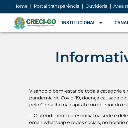
conteúdo
Home
|
Portal transparência
|
Ouvidoria
|
Área r
INSTITUCIONAL
CANAL
Informati
Visando o bem-estar de toda a categoria e 
pandemia de Covid-19, doença causada pelo
pelo Conselho na capital e no interior do e
1- O atendimento presencial na sede e dele
email, whatsaap e redes sociais, no horári