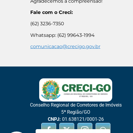
Agradecemos a compreensão!
Fale com o Creci:
(62) 3236-7350
Whatsapp: (62) 99643-1994
comunicacao@crecigo.gov.br
Conselho Regional de Corretores de Imóveis
5ª Região/GO
CNPJ:
01.638121/0001-26