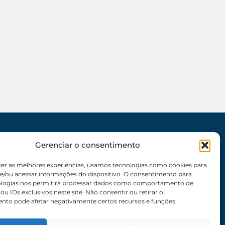
Gerenciar o consentimento
SEDE
62 3095-6530 / 62 3236-7350 / 62 99643-1994
cer as melhores experiências, usamos tecnologias como cookies para
(Somente WhatsApp)
e/ou acessar informações do dispositivo. O consentimento para
ologias nos permitirá processar dados como comportamento de
Atendimento:
8:30h às 17:30h
u IDs exclusivos neste site. Não consentir ou retirar o
nto pode afetar negativamente certos recursos e funções.
Endereço:
Rua 56 – Palácio dos Colibris, N° 390,
Jardim Goiás, Goiânia-GO, CEP 74810240