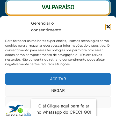
VALPARAÍSO
Gerenciar o
RIO VERDE
consentimento
CALDAS NOVAS
Para fornecer as melhores experiências, usamos tecnologias como
cookies para armazenar e/ou acessar informações do dispositivo. O
consentimento para essas tecnologias nos permitirá processar
dados como comportamento de navegação ou IDs exclusivos
neste site. Não consentir ou retirar o consentimento pode afetar
SEDE
negativamente certos recursos e funções.
62 3095-6530 / 62 3236-7350 / 62 99643-1994
(Somente WhatsApp)
ACEITAR
Atendimento:
8:30h às 17:30h
NEGAR
Endereço:
Rua 56 – Palácio dos Colibris, N° 390,
Jardim Goiás, Goiânia-GO, CEP 74810240
VER PREFERÊNCIAS
Política de Cookies
Declaração de privacidade
© 2026 Todos os direitos reservados | Mantido por
Política de