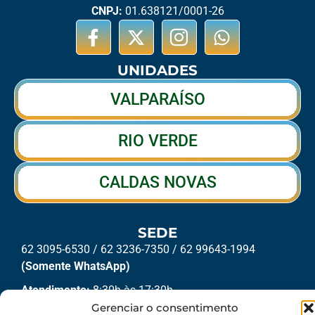
CNPJ:
01.638121/0001-26
UNIDADES
VALPARAÍSO
RIO VERDE
CALDAS NOVAS
SEDE
62 3095-6530 / 62 3236-7350 / 62 99643-1994
(Somente WhatsApp)
Atendimento:
8:30h às 17:30h
Gerenciar o consentimento
Endereço:
Rua 56 – Palácio dos Colibris, N° 390,