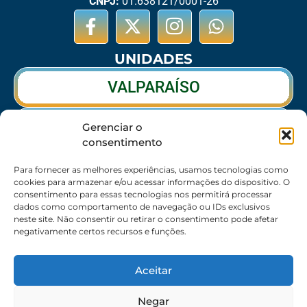
CNPJ:
01.638121/0001-26
UNIDADES
VALPARAÍSO
RIO VERDE
Gerenciar o
consentimento
CALDAS NOVAS
Para fornecer as melhores experiências, usamos tecnologias como
cookies para armazenar e/ou acessar informações do dispositivo. O
consentimento para essas tecnologias nos permitirá processar
dados como comportamento de navegação ou IDs exclusivos
SEDE
neste site. Não consentir ou retirar o consentimento pode afetar
negativamente certos recursos e funções.
62 3095-6530 / 62 3236-7350 / 62 99643-1994
(Somente WhatsApp)
Aceitar
Atendimento:
8:30h às 17:30h
Endereço:
Rua 56 – Palácio dos Colibris, N° 390,
Negar