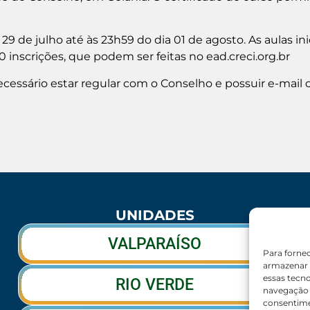
29 de julho até às 23h59 do dia 01 de agosto. As aulas ini
0 inscrições, que podem ser feitas no ead.creci.org.br
necessário estar regular com o Conselho e possuir e-mail
UNIDADES
VALPARAÍSO
Para forne
armazenar 
essas tecn
RIO VERDE
navegação o
consentime