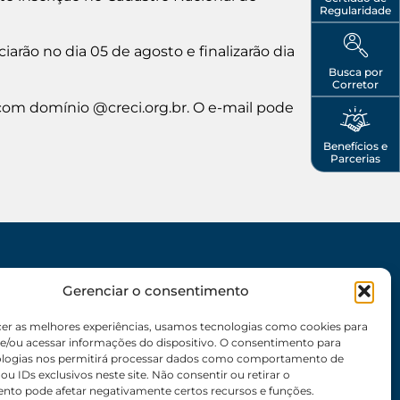
Regularidade
ciarão no dia 05 de agosto e finalizarão dia
Busca por
Corretor
 com domínio @creci.org.br. O e-mail pode
Benefícios e
Parcerias
SEDE
Gerenciar o consentimento
62 3095-6530 / 62 3236-7350 / 62 99643-1994
cer as melhores experiências, usamos tecnologias como cookies para
(Somente WhatsApp)
e/ou acessar informações do dispositivo. O consentimento para
Atendimento:
8:30h às 17:30h
ologias nos permitirá processar dados como comportamento de
u IDs exclusivos neste site. Não consentir ou retirar o
Endereço:
Rua 56 – Palácio dos Colibris, N° 390,
nto pode afetar negativamente certos recursos e funções.