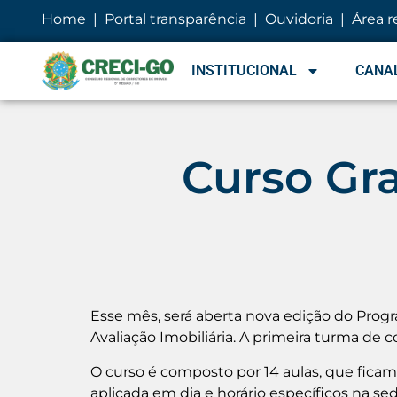
conteúdo
Home
|
Portal transparência
|
Ouvidoria
|
Área r
INSTITUCIONAL
CANAL
Curso Gra
Esse mês, será aberta nova edição do Prog
Avaliação Imobiliária. A primeira turma de c
O curso é composto por 14 aulas, que ficam d
aplicada em dia e horário específicos na se