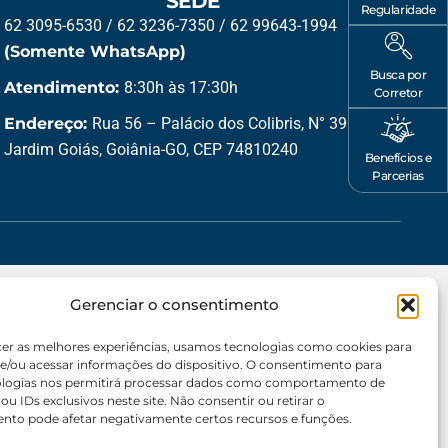
SEDE
Regularidade
62 3095-6530 / 62 3236-7350 / 62 99643-1994
(Somente WhatsApp)
Busca por
Atendimento:
8:30h às 17:30h
Corretor
Endereço:
Rua 56 – Palácio dos Colibris, N° 390,
Jardim Goiás, Goiânia-GO, CEP 74810240
Benefícios e
Parcerias
Gerenciar o consentimento
cer as melhores experiências, usamos tecnologias como cookies para
e/ou acessar informações do dispositivo. O consentimento para
ologias nos permitirá processar dados como comportamento de
u IDs exclusivos neste site. Não consentir ou retirar o
nto pode afetar negativamente certos recursos e funções.