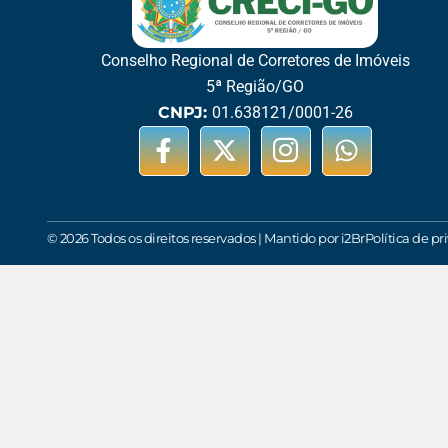
Conselho Regional de Corretores de Imóveis
5ª Região/GO
CNPJ:
01.638121/0001-26
© 2026 Todos os direitos reservados | Mantido por i2Br
Política de p