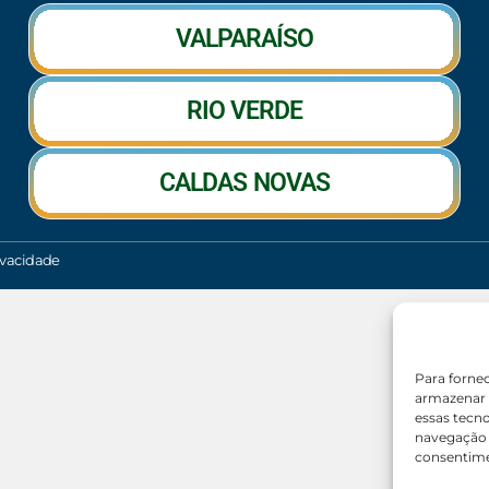
VALPARAÍSO
RIO VERDE
CALDAS NOVAS
rivacidade
Para forne
armazenar 
essas tecn
navegação o
consentime