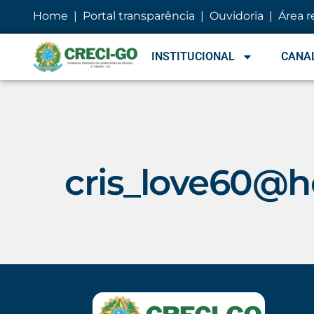
conteúdo
Home
|
Portal transparência
|
Ouvidoria
|
Área r
INSTITUCIONAL
CANAL
cris_love60@h