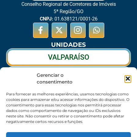
Conselho Regional de Corretores de Imóveis
5ª Região/GO
CNPJ:
01.638121/0001-26
UNIDADES
VALPARAÍSO
RIO VERDE
Gerenciar o
consentimento
CALDAS NOVAS
Para fornecer as melhores experiências, usamos tecnologias como
cookies para armazenar e/ou acessar informações do dispositivo. O
consentimento para essas tecnologias nos permitirá processar
dados como comportamento de navegação ou IDs exclusivos
SEDE
neste site. Não consentir ou retirar o consentimento pode afetar
negativamente certos recursos e funções.
62 3095-6530 / 62 3236-7350 / 62 99643-1994
(Somente WhatsApp)