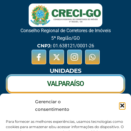
Conselho Regional de Corretores de Imóveis
5ª Região/GO
CNPJ:
01.638121/0001-26
UNIDADES
VALPARAÍSO
Gerenciar o
RIO VERDE
consentimento
CALDAS NOVAS
Para fornecer as melhores experiências, usamos tecnologias como
cookies para armazenar e/ou acessar informações do dispositivo. O