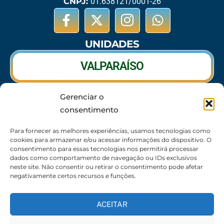
CNPJ:
01.638121/0001-26
UNIDADES
VALPARAÍSO
Gerenciar o
RIO VERDE
consentimento
CALDAS NOVAS
Para fornecer as melhores experiências, usamos tecnologias como
cookies para armazenar e/ou acessar informações do dispositivo. O
consentimento para essas tecnologias nos permitirá processar
dados como comportamento de navegação ou IDs exclusivos
neste site. Não consentir ou retirar o consentimento pode afetar
SEDE
negativamente certos recursos e funções.
62 3095-6530 / 62 3236-7350 / 62 99643-1994
(Somente WhatsApp)
ACEITAR
Atendimento:
8:30h às 17:30h