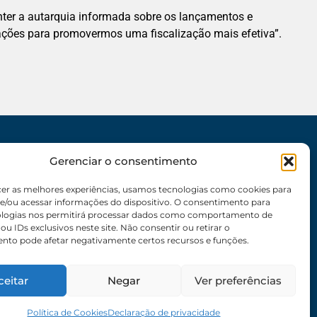
anter a autarquia informada sobre os lançamentos e
ações para promovermos uma fiscalização mais efetiva”.
Gerenciar o consentimento
SEDE
62 3095-6530 / 62 3236-7350 / 62 99643-1994
cer as melhores experiências, usamos tecnologias como cookies para
(Somente WhatsApp)
e/ou acessar informações do dispositivo. O consentimento para
ologias nos permitirá processar dados como comportamento de
Atendimento:
8:30h às 17:30h
u IDs exclusivos neste site. Não consentir ou retirar o
nto pode afetar negativamente certos recursos e funções.
Endereço:
Rua 56 – Palácio dos Colibris, N° 390,
Jardim Goiás, Goiânia-GO, CEP 74810240
ceitar
Negar
Ver preferências
Política de Cookies
Declaração de privacidade