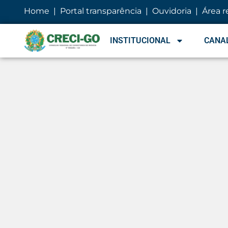
Home
|
Portal transparência
|
Ouvidoria
|
Área r
INSTITUCIONAL
CANAL