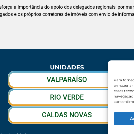
 reforça a importância do apoio dos delegados regionais, por m
ados e os próprios corretores de imóveis com envio de inform
UNIDADES
VALPARAÍSO
Para forne
armazenar 
essas tecn
RIO VERDE
navegação o
consentime
CALDAS NOVAS
A