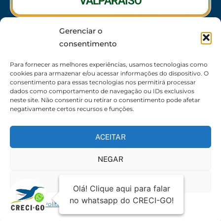
VALPARAÍSO
Gerenciar o
RIO VERDE
consentimento
CALDAS NOVAS
Para fornecer as melhores experiências, usamos tecnologias como
cookies para armazenar e/ou acessar informações do dispositivo. O
consentimento para essas tecnologias nos permitirá processar
dados como comportamento de navegação ou IDs exclusivos
neste site. Não consentir ou retirar o consentimento pode afetar
SEDE
negativamente certos recursos e funções.
62 3095-6530 / 62 3236-7350 / 62 99643-1994
(Somente WhatsApp)
ACEITAR
Atendimento:
8:30h às 17:30h
NEGAR
Endereço:
Rua 56 – Palácio dos Colibris, N° 390,
Jardim Goiás, Goiânia-GO, CEP 74810240
VER PREFERÊNCIAS
Política de Cookies
Declaração de privacidade
© 2026 Todos os direitos reservados | Mantido por
Política de
i2Br
privacidade