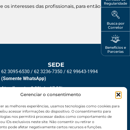
Regularidade
e os interesses das profissionais, para então
Busca por
Corretor
Benefícios e
Parcerias
SEDE
62 3095-6530 / 62 3236-7350 / 62 99643-1994
(Somente WhatsApp)
Atendimento:
8:30h às 17:30h
Gerenciar o consentimento
Endereço:
Rua 56 – Palácio dos Colibris, N° 390,
Jardim Goiás, Goiânia-GO, CEP 74810240
cer as melhores experiências, usamos tecnologias como cookies para
e/ou acessar informações do dispositivo. O consentimento para
ologias nos permitirá processar dados como comportamento de
u IDs exclusivos neste site. Não consentir ou retirar o
nto pode afetar negativamente certos recursos e funções.