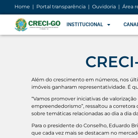
conteúdo
Home
|
Portal transparência
|
Ouvidoria
|
Área r
INSTITUCIONAL
CANAL
CRECI-
Além do crescimento em números, nos últi
imóveis ganharam representatividade. É que
“Vamos promover iniciativas de valorização 
empreendedorismo”, ressaltou a corretora de
sobre temáticas relacionadas ao dia a dia
Para o presidente do Conselho, Eduardo Bri
que cada vez mais se destacam no mercado