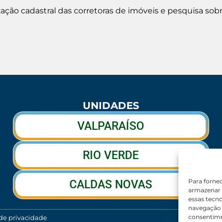
ização cadastral das corretoras de imóveis e pesquisa sobr
UNIDADES
VALPARAÍSO
RIO VERDE
Para forne
CALDAS NOVAS
armazenar 
essas tecn
navegação o
consentime
 de privacidade