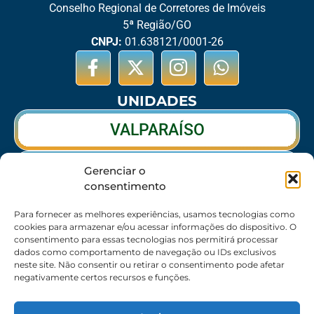
Conselho Regional de Corretores de Imóveis
5ª Região/GO
CNPJ:
01.638121/0001-26
UNIDADES
VALPARAÍSO
RIO VERDE
Gerenciar o
consentimento
CALDAS NOVAS
Para fornecer as melhores experiências, usamos tecnologias como
cookies para armazenar e/ou acessar informações do dispositivo. O
consentimento para essas tecnologias nos permitirá processar
dados como comportamento de navegação ou IDs exclusivos
SEDE
neste site. Não consentir ou retirar o consentimento pode afetar
negativamente certos recursos e funções.
62 3095-6530 / 62 3236-7350 / 62 99643-1994
(Somente WhatsApp)