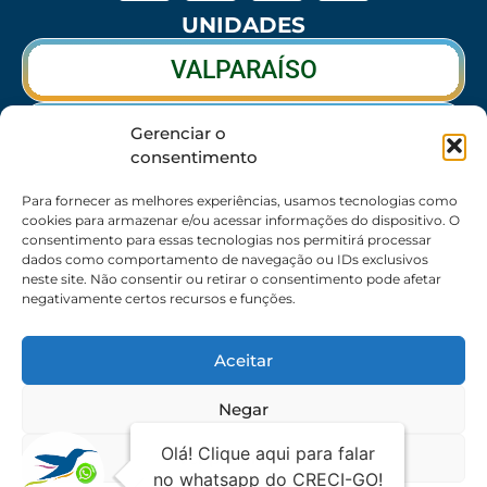
UNIDADES
VALPARAÍSO
RIO VERDE
Gerenciar o
consentimento
CALDAS NOVAS
Para fornecer as melhores experiências, usamos tecnologias como
cookies para armazenar e/ou acessar informações do dispositivo. O
consentimento para essas tecnologias nos permitirá processar
dados como comportamento de navegação ou IDs exclusivos
SEDE
neste site. Não consentir ou retirar o consentimento pode afetar
negativamente certos recursos e funções.
62 3095-6530 / 62 3236-7350 / 62 99643-1994
(Somente WhatsApp)
Aceitar
Atendimento:
8:30h às 17:30h
Endereço:
Rua 56 – Palácio dos Colibris, N° 390,
Negar
Jardim Goiás, Goiânia-GO, CEP 74810240
Ver preferências