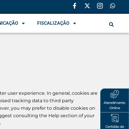
NICAÇÃO
FISCALIZAÇÃO
ter user experience. In general, cookies are
ised tracking data to third party
Atendimento
ever, you may prefer to disable cookies on
Online
uggest consulting the Help section of your
s
Certidão de