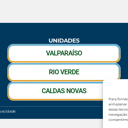
UNIDADES
VALPARAÍSO
RIO VERDE
CALDAS NOVAS
Para forne
armazenar 
essas tecn
rivacidade
navegação o
consentime