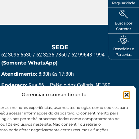
Regularidade
Busca por
Corretor
SEDE
Benefícios e
62 3095-6530 / 62 3236-7350 / 62 99643-1994
Parcerias
(Somente WhatsApp)
Atendimento:
8:30h às 17:30h
Endereço:
Rua 56 – Palácio dos Colibris, N° 390,
Jardim Goiás, Goiânia-GO, CEP 74810240
Gerenciar o consentimento
cer as melhores experiências, usamos tecnologias como cookies para
e/ou acessar informações do dispositivo. O consentimento para
ologias nos permitirá processar dados como comportamento de
u IDs exclusivos neste site. Não consentir ou retirar o
nto pode afetar negativamente certos recursos e funções.