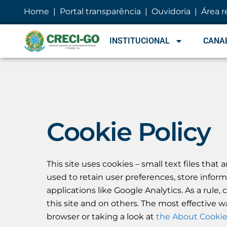
conteúdo
Home
|
Portal transparência
|
Ouvidoria
|
Área r
INSTITUCIONAL
CANAL
Cookie Policy
This site uses cookies – small text files that
used to retain user preferences, store inform
applications like Google Analytics. As a rul
this site and on others. The most effective w
browser or taking a look at
the About Cookie