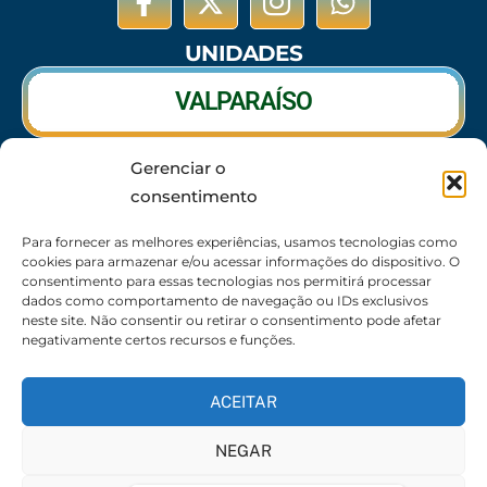
UNIDADES
VALPARAÍSO
Gerenciar o
RIO VERDE
consentimento
CALDAS NOVAS
Para fornecer as melhores experiências, usamos tecnologias como
cookies para armazenar e/ou acessar informações do dispositivo. O
consentimento para essas tecnologias nos permitirá processar
dados como comportamento de navegação ou IDs exclusivos
neste site. Não consentir ou retirar o consentimento pode afetar
SEDE
negativamente certos recursos e funções.
62 3095-6530 / 62 3236-7350 / 62 99643-1994
(Somente WhatsApp)
ACEITAR
Atendimento:
8:30h às 17:30h
NEGAR
Endereço:
Rua 56 – Palácio dos Colibris, N° 390,