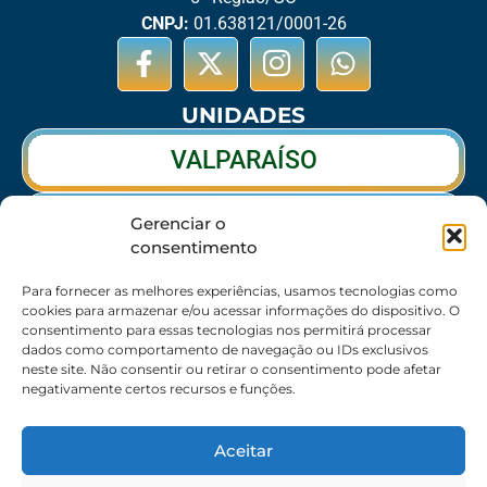
CNPJ:
01.638121/0001-26
UNIDADES
VALPARAÍSO
RIO VERDE
Gerenciar o
consentimento
CALDAS NOVAS
Para fornecer as melhores experiências, usamos tecnologias como
cookies para armazenar e/ou acessar informações do dispositivo. O
consentimento para essas tecnologias nos permitirá processar
dados como comportamento de navegação ou IDs exclusivos
SEDE
neste site. Não consentir ou retirar o consentimento pode afetar
negativamente certos recursos e funções.
62 3095-6530 / 62 3236-7350 / 62 99643-1994
(Somente WhatsApp)
Aceitar
Atendimento:
8:30h às 17:30h