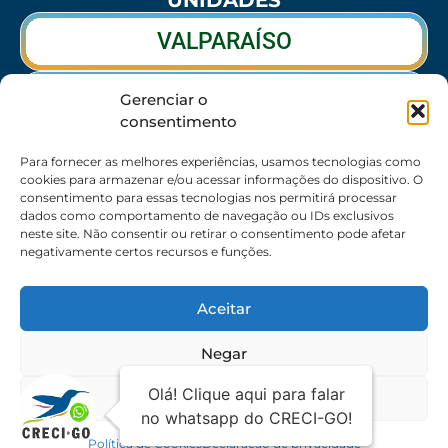
VALPARAÍSO
RIO VERDE
Gerenciar o
consentimento
CALDAS NOVAS
Para fornecer as melhores experiências, usamos tecnologias como
cookies para armazenar e/ou acessar informações do dispositivo. O
consentimento para essas tecnologias nos permitirá processar
dados como comportamento de navegação ou IDs exclusivos
SEDE
neste site. Não consentir ou retirar o consentimento pode afetar
negativamente certos recursos e funções.
62 3095-6530 / 62 3236-7350 / 62 99643-1994
(Somente WhatsApp)
Aceitar
Atendimento:
8:30h às 17:30h
Endereço:
Rua 56 – Palácio dos Colibris, N° 390,
Negar
Jardim Goiás, Goiânia-GO, CEP 74810240
Ver preferências
© 2026 Todos os direitos reservados | Mantido
Política de
por i2Br
privacidade
Política de Cookies
Declaração de privacidade