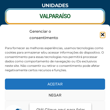
UNIDADES
VALPARAÍSO
Gerenciar o
RIO VERDE
consentimento
CALDAS NOVAS
Para fornecer as melhores experiências, usamos tecnologias como
cookies para armazenar e/ou acessar informações do dispositivo. O
consentimento para essas tecnologias nos permitirá processar
dados como comportamento de navegação ou IDs exclusivos
neste site. Não consentir ou retirar o consentimento pode afetar
SEDE
negativamente certos recursos e funções.
62 3095-6530 / 62 3236-7350 / 62 99643-1994
(Somente WhatsApp)
ACEITAR
Atendimento:
8:30h às 17:30h
NEGAR
Endereço:
Rua 56 – Palácio dos Colibris, N° 390,
Jardim Goiás, Goiânia-GO, CEP 74810240
VER PREFERÊNCIAS