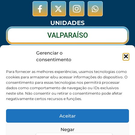
UNIDADES
VALPARAÍSO
RIO VERDE
Gerenciar o
consentimento
CALDAS NOVAS
Para fornecer as melhores experiências, usamos tecnologias como
cookies para armazenar e/ou acessar informações do dispositivo. O
consentimento para essas tecnologias nos permitirá processar
dados como comportamento de navegação ou IDs exclusivos
SEDE
neste site. Não consentir ou retirar o consentimento pode afetar
negativamente certos recursos e funções.
62 3095-6530 / 62 3236-7350 / 62 99643-1994
(Somente WhatsApp)
Aceitar
Atendimento:
8:30h às 17:30h
Endereço:
Rua 56 – Palácio dos Colibris, N° 390,
Negar
Jardim Goiás, Goiânia-GO, CEP 74810240