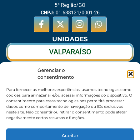
5ª Região/GO
CNPJ:
01.638121/0001-26
UNIDADES
VALPARAÍSO
RIO VERDE
Gerenciar o
consentimento
CALDAS NOVAS
Para fornecer as melhores experiências, usamos tecnologias como
cookies para armazenar e/ou acessar informações do dispositivo. O
consentimento para essas tecnologias nos permitirá processar
dados como comportamento de navegação ou IDs exclusivos
SEDE
neste site. Não consentir ou retirar o consentimento pode afetar
negativamente certos recursos e funções.
62 3095-6530 / 62 3236-7350 / 62 99643-1994
(Somente WhatsApp)
Aceitar
Atendimento:
8:30h às 17:30h