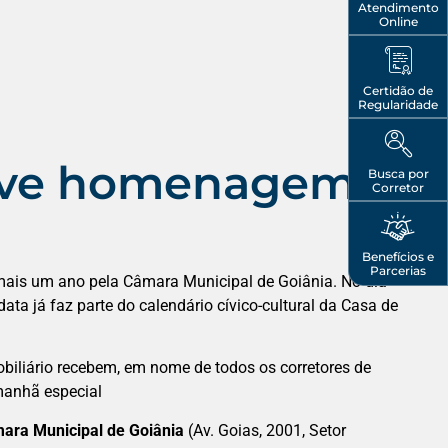
Atendimento
Online
Certidão de
Regularidade
ove homenagem à
Busca por
Corretor
Benefícios e
Parcerias
mais um ano pela Câmara Municipal de Goiânia. No dia
ta já faz parte do calendário cívico-cultural da Casa de
obiliário recebem, em nome de todos os corretores de
 manhã especial
ara Municipal de Goiânia
(Av. Goias, 2001, Setor