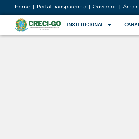
Home
|
Portal transparência
|
Ouvidoria
|
Área r
INSTITUCIONAL
CANAL