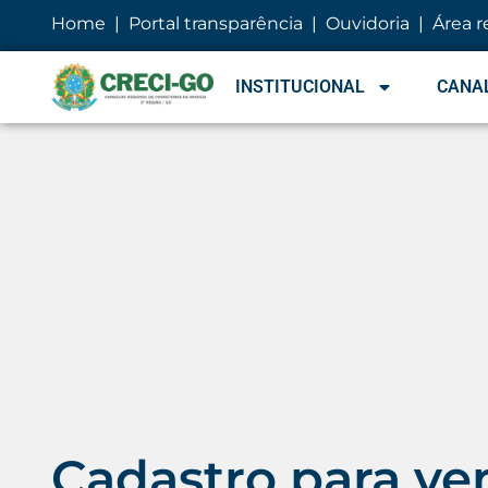
Home
|
Portal transparência
|
Ouvidoria
|
Área r
INSTITUCIONAL
CANAL
Cadastro para ve