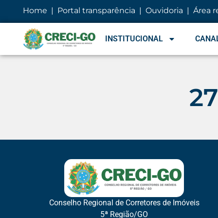
conteúdo
Home
|
Portal transparência
|
Ouvidoria
|
Área r
INSTITUCIONAL
CANAL
27
Conselho Regional de Corretores de Imóveis
5ª Região/GO