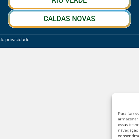
RIO VERDE
CALDAS NOVAS
 de privacidade
Para forne
armazenar 
essas tecn
navegação o
consentime