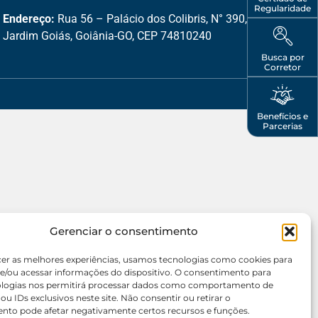
Regularidade
Endereço:
Rua 56 – Palácio dos Colibris, N° 390,
Jardim Goiás, Goiânia-GO, CEP 74810240
Busca por
Corretor
Benefícios e
Parcerias
Gerenciar o consentimento
cer as melhores experiências, usamos tecnologias como cookies para
e/ou acessar informações do dispositivo. O consentimento para
ologias nos permitirá processar dados como comportamento de
u IDs exclusivos neste site. Não consentir ou retirar o
nto pode afetar negativamente certos recursos e funções.