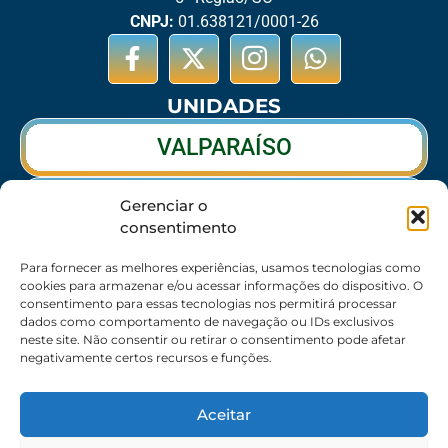
CNPJ:
01.638121/0001-26
UNIDADES
VALPARAÍSO
RIO VERDE
Gerenciar o
consentimento
CALDAS NOVAS
Para fornecer as melhores experiências, usamos tecnologias como
cookies para armazenar e/ou acessar informações do dispositivo. O
consentimento para essas tecnologias nos permitirá processar
dados como comportamento de navegação ou IDs exclusivos
SEDE
neste site. Não consentir ou retirar o consentimento pode afetar
negativamente certos recursos e funções.
62 3095-6530 / 62 3236-7350 / 62 99643-1994
(Somente WhatsApp)
Aceitar
Atendimento:
8:30h às 17:30h