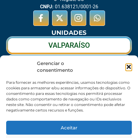
CNPJ:
01.638121/0001-26
UNIDADES
VALPARAÍSO
RIO VERDE
Gerenciar o
consentimento
CALDAS NOVAS
Para fornecer as melhores experiências, usamos tecnologias como
cookies para armazenar e/ou acessar informações do dispositivo. O
consentimento para essas tecnologias nos permitirá processar
dados como comportamento de navegação ou IDs exclusivos
SEDE
neste site. Não consentir ou retirar o consentimento pode afetar
negativamente certos recursos e funções.
62 3095-6530 / 62 3236-7350 / 62 99643-1994
(Somente WhatsApp)
Aceitar
Atendimento:
8:30h às 17:30h