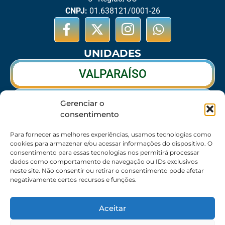
CNPJ:
01.638121/0001-26
UNIDADES
VALPARAÍSO
RIO VERDE
Gerenciar o
consentimento
CALDAS NOVAS
Para fornecer as melhores experiências, usamos tecnologias como
cookies para armazenar e/ou acessar informações do dispositivo. O
consentimento para essas tecnologias nos permitirá processar
dados como comportamento de navegação ou IDs exclusivos
SEDE
neste site. Não consentir ou retirar o consentimento pode afetar
negativamente certos recursos e funções.
62 3095-6530 / 62 3236-7350 / 62 99643-1994
(Somente WhatsApp)
Aceitar
Atendimento:
8:30h às 17:30h