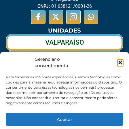
CNPJ:
01.638121/0001-26
UNIDADES
VALPARAÍSO
RIO VERDE
Gerenciar o
consentimento
CALDAS NOVAS
Para fornecer as melhores experiências, usamos tecnologias como
cookies para armazenar e/ou acessar informações do dispositivo. O
consentimento para essas tecnologias nos permitirá processar
dados como comportamento de navegação ou IDs exclusivos
SEDE
neste site. Não consentir ou retirar o consentimento pode afetar
negativamente certos recursos e funções.
62 3095-6530 / 62 3236-7350 / 62 99643-1994
(Somente WhatsApp)
Aceitar
Atendimento:
8:30h às 17:30h