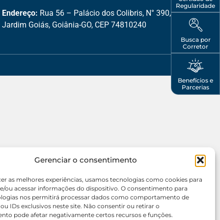
Regularidade
Endereço:
Rua 56 – Palácio dos Colibris, N° 390,
Jardim Goiás, Goiânia-GO, CEP 74810240
Busca por
Corretor
Benefícios e
Parcerias
Gerenciar o consentimento
cer as melhores experiências, usamos tecnologias como cookies para
e/ou acessar informações do dispositivo. O consentimento para
ologias nos permitirá processar dados como comportamento de
u IDs exclusivos neste site. Não consentir ou retirar o
nto pode afetar negativamente certos recursos e funções.