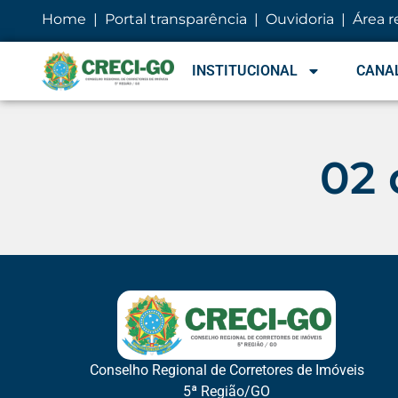
conteúdo
Home
|
Portal transparência
|
Ouvidoria
|
Área r
INSTITUCIONAL
CANAL
02 
Conselho Regional de Corretores de Imóveis
5ª Região/GO