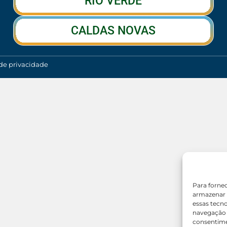
RIO VERDE
CALDAS NOVAS
 de privacidade
Para forne
armazenar 
essas tecn
navegação o
consentime